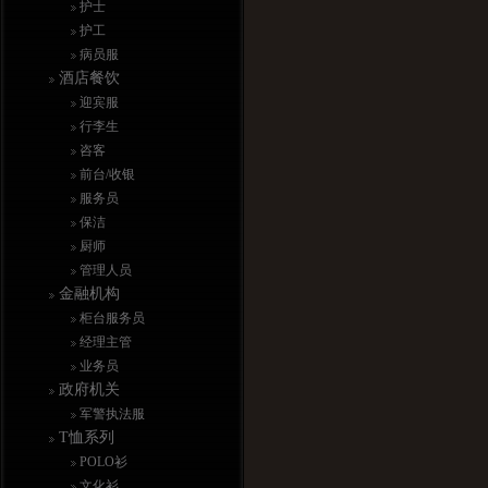
护士
护工
病员服
酒店餐饮
迎宾服
行李生
咨客
前台/收银
服务员
保洁
厨师
管理人员
金融机构
柜台服务员
经理主管
业务员
政府机关
军警执法服
T恤系列
POLO衫
文化衫