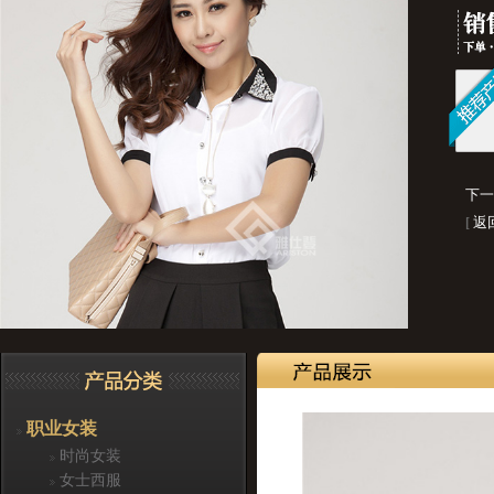
下一
返
[
职业女装
时尚女装
女士西服