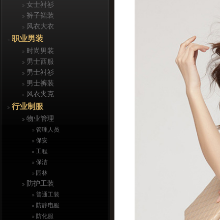
女士衬衫
裤子裙装
风衣大衣
职业男装
时尚男装
男士西服
男士衬衫
男士裤装
风衣夹克
行业制服
物业管理
管理人员
保安
工程
保洁
园林
防护工装
普通工装
防静电服
防化服